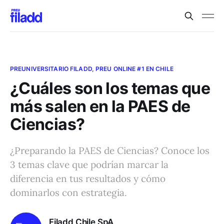
PREUNIVERSITARIO FILADD, PREU ONLINE #1 EN CHILE
¿Cuáles son los temas que
más salen en la PAES de
Ciencias?
¿Preparando la PAES de Ciencias? Conoce los
3 temas clave que podrían marcar la
diferencia en tus resultados y cómo
dominarlos con estrategia.
Filadd Chile SpA