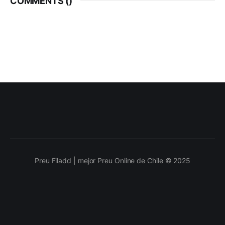
COMMENTS (
)
Preu Filadd | mejor Preu Online de Chile © 2025