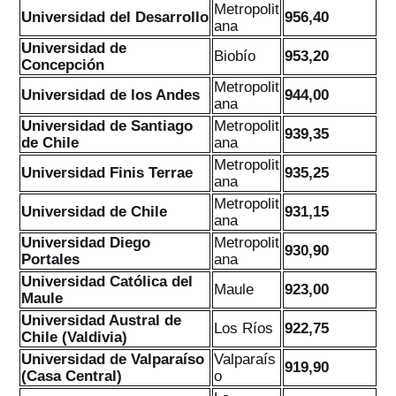
Metropolit
Universidad del Desarrollo
956,40
ana
Universidad de
Biobío
953,20
Concepción
Metropolit
Universidad de los Andes
944,00
ana
Universidad de Santiago
Metropolit
939,35
de Chile
ana
Metropolit
Universidad Finis Terrae
935,25
ana
Metropolit
Universidad de Chile
931,15
ana
Universidad Diego
Metropolit
930,90
Portales
ana
Universidad Católica del
Maule
923,00
Maule
Universidad Austral de
Los Ríos
922,75
Chile (Valdivia)
Universidad de Valparaíso
Valparaís
919,90
(Casa Central)
o