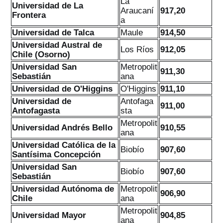
La
Universidad de La
Araucaní
917,20
Frontera
a
Universidad de Talca
Maule
914,50
Universidad Austral de
Los Ríos
912,05
Chile (Osorno)
Universidad San
Metropolit
911,30
Sebastián
ana
Universidad de O'Higgins
O'Higgins
911,10
Universidad de
Antofaga
911,00
Antofagasta
sta
Metropolit
Universidad Andrés Bello
910,55
ana
Universidad Católica de la
Biobío
907,60
Santísima Concepción
Universidad San
Biobío
907,60
Sebastián
Universidad Autónoma de
Metropolit
906,90
Chile
ana
Metropolit
Universidad Mayor
904,85
ana