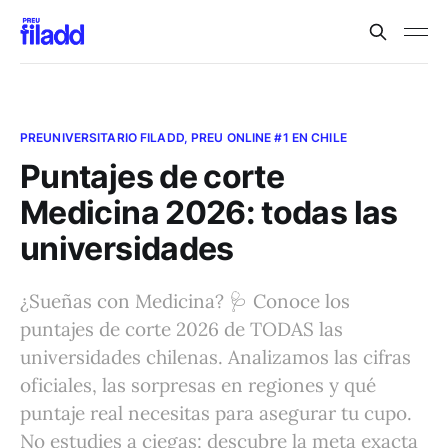
PREUNIVERSITARIO FILADD, PREU ONLINE #1 EN CHILE
Puntajes de corte
Medicina 2026: todas las
universidades
¿Sueñas con Medicina? 🩺 Conoce los
puntajes de corte 2026 de TODAS las
universidades chilenas. Analizamos las cifras
oficiales, las sorpresas en regiones y qué
puntaje real necesitas para asegurar tu cupo.
No estudies a ciegas: descubre la meta exacta