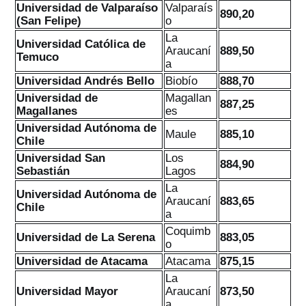
Universidad de Valparaíso
Valparaís
890,20
(San Felipe)
o
La
Universidad Católica de
Araucaní
889,50
Temuco
a
Universidad Andrés Bello
Biobío
888,70
Universidad de
Magallan
887,25
Magallanes
es
Universidad Autónoma de
Maule
885,10
Chile
Universidad San
Los
884,90
Sebastián
Lagos
La
Universidad Autónoma de
Araucaní
883,65
Chile
a
Coquimb
Universidad de La Serena
883,05
o
Universidad de Atacama
Atacama
875,15
La
Universidad Mayor
Araucaní
873,50
a