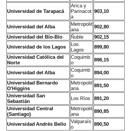
Arica y
Universidad de Tarapacá
Parinacot
903,10
a
Metropolit
Universidad del Alba
902,80
ana
Universidad del Bío-Bío
Ñuble
902,15
Los
Universidad de los Lagos
899,80
Lagos
Universidad Católica del
Coquimb
896,15
Norte
o
Coquimb
Universidad del Alba
894,00
o
Universidad Bernardo
Metropolit
891,50
O'Higgins
ana
Universidad San
Los Ríos
891,20
Sebastián
Universidad Central
Metropolit
890,85
(Santiago)
ana
Valparaís
Universidad Andrés Bello
890,50
o