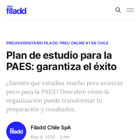
PREUNIVERSITARIO FILADD, PREU ONLINE #1 EN CHILE
Plan de estudio para la
PAES: garantiza el éxito
¿Sientes que estudias mucho pero avanzas
poco para la PAES? Descubre cómo la
organización puede transformar tu
preparación y resultados.
Filadd Chile SpA
May 8, 2025
3 min