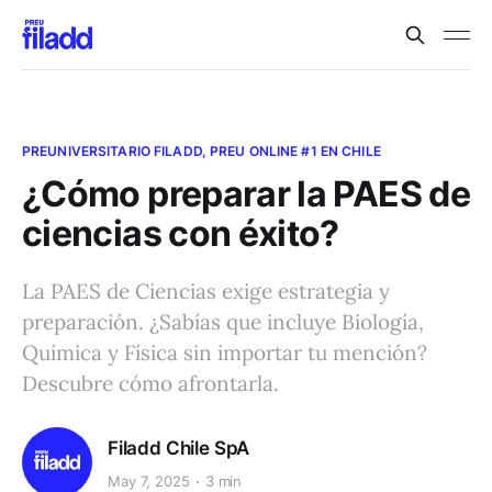
PREUNIVERSITARIO FILADD, PREU ONLINE #1 EN CHILE
¿Cómo preparar la PAES de
ciencias con éxito?
La PAES de Ciencias exige estrategia y
preparación. ¿Sabías que incluye Biología,
Química y Física sin importar tu mención?
Descubre cómo afrontarla.
Filadd Chile SpA
May 7, 2025
3 min