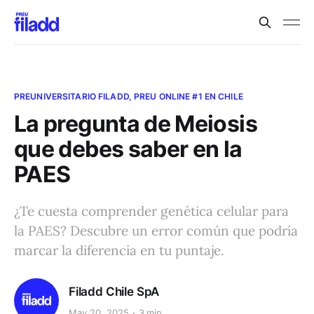
PREUNIVERSITARIO FILADD, PREU ONLINE #1 EN CHILE
La pregunta de Meiosis
que debes saber en la
PAES
¿Te cuesta comprender genética celular para
la PAES? Descubre un error común que podría
marcar la diferencia en tu puntaje.
Filadd Chile SpA
May 20, 2025
3 min