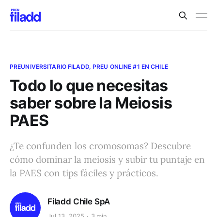
PREUNIVERSITARIO FILADD, PREU ONLINE #1 EN CHILE
Todo lo que necesitas
saber sobre la Meiosis
PAES
¿Te confunden los cromosomas? Descubre
cómo dominar la meiosis y subir tu puntaje en
la PAES con tips fáciles y prácticos.
Filadd Chile SpA
Jul 13, 2025
3 min