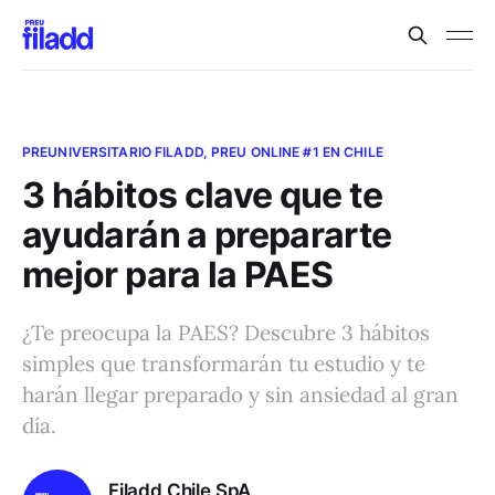
PREUNIVERSITARIO FILADD, PREU ONLINE #1 EN CHILE
3 hábitos clave que te
ayudarán a prepararte
mejor para la PAES
¿Te preocupa la PAES? Descubre 3 hábitos
simples que transformarán tu estudio y te
harán llegar preparado y sin ansiedad al gran
día.
Filadd Chile SpA