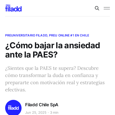
PREUNIVERSITARIO FILADD, PREU ONLINE #1 EN CHILE
¿Cómo bajar la ansiedad
ante la PAES?
¿Sientes que la PAES te supera? Descubre
cómo transformar la duda en confianza y
prepararte con motivación real y estrategias
efectivas.
Filadd Chile SpA
Jun 25, 2025
3 min