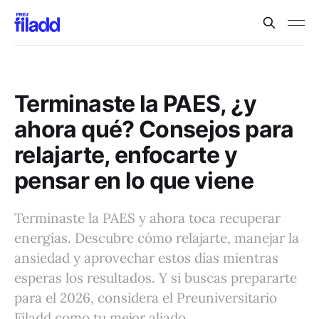
Terminaste la PAES, ¿y
ahora qué? Consejos para
relajarte, enfocarte y
pensar en lo que viene
Terminaste la PAES y ahora toca recuperar
energías. Descubre cómo relajarte, manejar la
ansiedad y aprovechar estos días mientras
esperas los resultados. Y si buscas prepararte
para el 2026, considera el Preuniversitario
Filadd como tu mejor aliado.