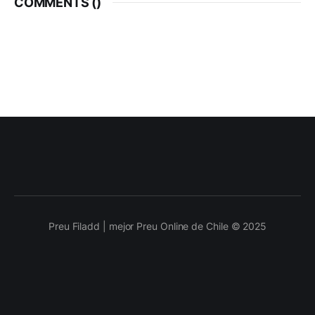
COMMENTS (
)
Preu Filadd | mejor Preu Online de Chile © 2025