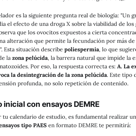
ador es la siguiente pregunta real de biología: "Un 
dia el efecto de una droga X sobre la viabilidad de lo
bserva que los ovocitos expuestos a cierta concentra
a alteración que permite la fecundación por más de
. Esta situación describe
poliespermia
, lo que sugie
de la
zona pelúcida
, la barrera natural que impide la 
matozoides. Por eso, la respuesta correcta es:
A. La e
voca la desintegración de la zona pelúcida
. Este tipo
nsión profunda, no solo repetición de contenido.
o inicial con ensayos DEMRE
r tu calendario de estudio, es fundamental realizar u
ensayos tipo PAES
en formato DEMRE te permitirá: