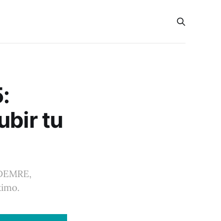
:
ubir tu
 DEMRE,
ximo.