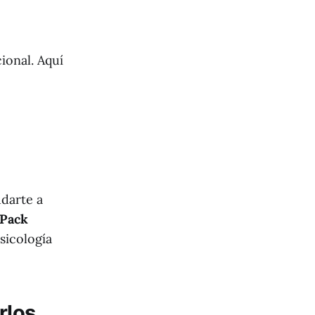
ional. Aquí
udarte a
Pack
psicología
rlos