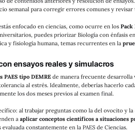
so de contenidos anteriores y resolución de ensayos.
cio semanal para corregir errores comunes y revisar 
 estás enfocado en ciencias, como ocurre en los
Pack
iversitarios, puedes priorizar Biología con énfasis 
ica y fisiología humana, temas recurrentes en la
prue
 con ensayos reales y simulacros
os PAES tipo DEMRE
de manera frecuente desarrolla 
olerancia al estrés. Idealmente, deberías hacerlo cad
lmente los dos meses previos al examen final.
ífico: al trabajar preguntas como la del ovocito y la 
renden a
aplicar conceptos científicos a situaciones 
es evaluada constantemente en la PAES de Ciencias.