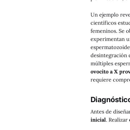
Un ejemplo revel
científicos estu
femeninos. Se o
experimentan un
espermatozoide"
desintegración 
múltiples esper
ovocito a X pro
requiere compre
Diagnóstic
Antes de diseña
inicial
. Realizar