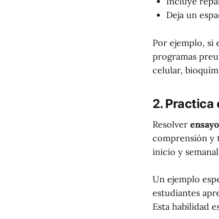
Incluye repa
Deja un espa
Por ejemplo, si
programas preun
celular, bioquím
2. Practica
Resolver
ensay
comprensión y t
inicio y semana
Un ejemplo espec
estudiantes ap
Esta habilidad 