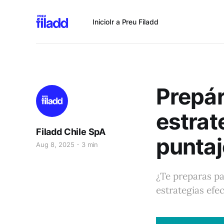
Inicio
Ir a Preu Filadd
Prepár
estrat
Filadd Chile SpA
puntaj
Aug 8, 2025
3 min
¿Te preparas p
estrategias efe