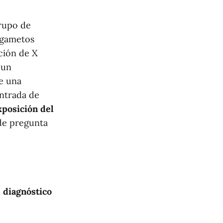
grupo de
s gametos
ción de X
 un
re una
entrada de
xposición del
 de pregunta
n
diagnóstico