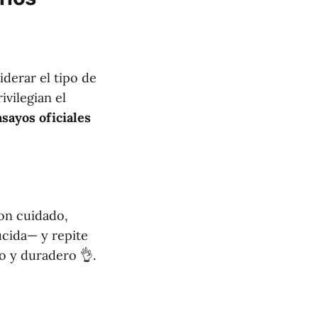
derar el tipo de
vilegian el
sayos oficiales
con cuidado,
úcida— y repite
o y duradero 👌.