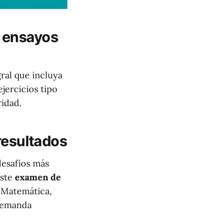
 ensayos
ral que incluya
jercicios tipo
idad.
resultados
desafíos más
Este
examen de
 Matemática,
 demanda