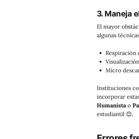
3. Maneja e
El mayor obstác
algunas técnicas
Respiración 
Visualizació
Micro desca
Instituciones co
incorporar esta
Humanista
o
Pa
estudiantil 😊.
Errores f