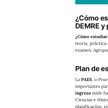
¿Cómo est
DEMRE y p
¿Cómo estudiar
teoría, práctic
examen. Agrupar
Plan de e
La
PAES
, o Pru
importantes par
ingreso
mide ha
Ciencias e Hist
planificación, e