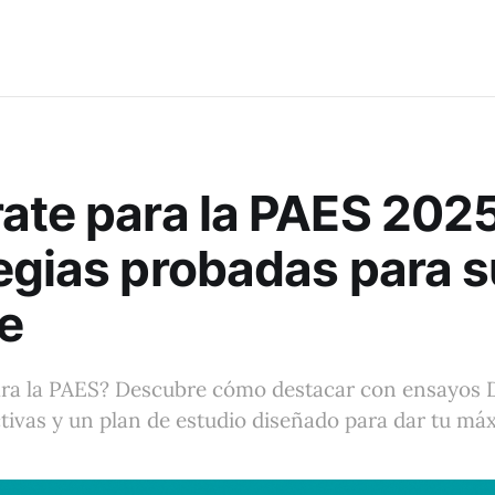
ate para la PAES 2025
egias probadas para s
e
ara la PAES? Descubre cómo destacar con ensayos
ctivas y un plan de estudio diseñado para dar tu má