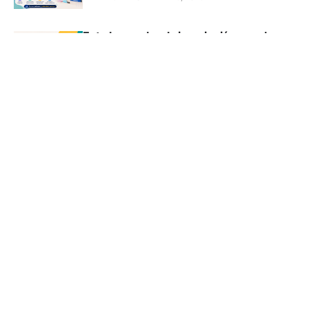
Este lunes abre la inscripción para la
PAES Regular 2026: fechas, valores y
todo lo que necesitas saber
FILADD CHILE SPA
MAY 28, 2026
Puntajes de corte Kinesiología 2026 en
Chile - actualizado
FILADD CHILE SPA
MAY 27, 2026
10 Mejores Universidades para Estudiar
Psicología en Chile (2026)
FILADD CHILE SPA
MAY 27, 2026