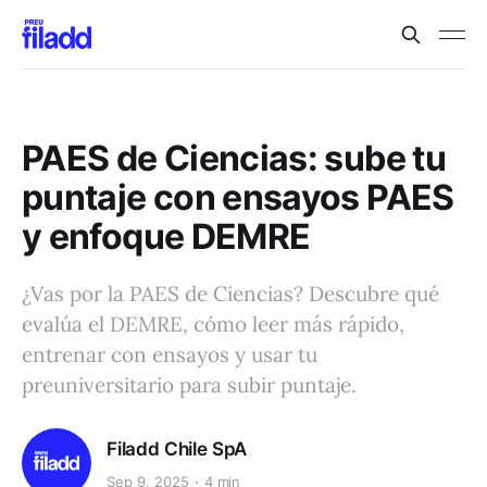
PAES de Ciencias: sube tu
puntaje con ensayos PAES
y enfoque DEMRE
¿Vas por la PAES de Ciencias? Descubre qué
evalúa el DEMRE, cómo leer más rápido,
entrenar con ensayos y usar tu
preuniversitario para subir puntaje.
Filadd Chile SpA
Sep 9, 2025
4 min