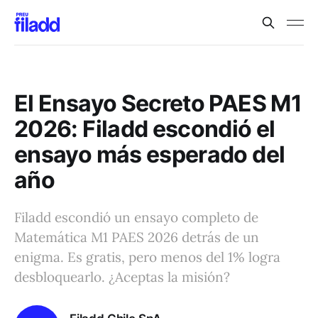
El Ensayo Secreto PAES M1
2026: Filadd escondió el
ensayo más esperado del
año
Filadd escondió un ensayo completo de
Matemática M1 PAES 2026 detrás de un
enigma. Es gratis, pero menos del 1% logra
desbloquearlo. ¿Aceptas la misión?