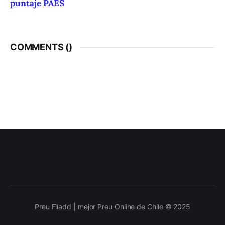
puntaje PAES
COMMENTS (
)
Preu Filadd | mejor Preu Online de Chile © 2025