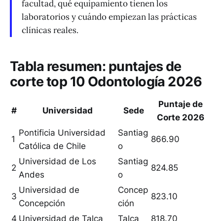
facultad, qué equipamiento tienen los
laboratorios y cuándo empiezan las prácticas
clínicas reales.
Tabla resumen: puntajes de
corte top 10 Odontología 2026
Puntaje de
#
Universidad
Sede
Corte 2026
Pontificia Universidad
Santiag
1
866.90
Católica de Chile
o
Universidad de Los
Santiag
2
824.85
Andes
o
Universidad de
Concep
3
823.10
Concepción
ción
4
Universidad de Talca
Talca
818.70